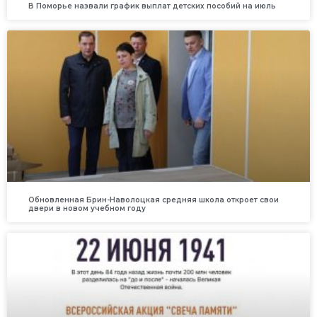
В Поморье назвали график выплат детских пособий на июль
Обновленная Брин-Наволоцкая средняя школа откроет свои
двери в новом учебном году