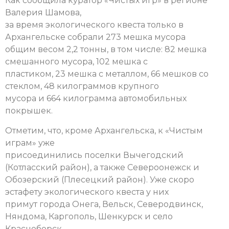
Как сообщила куратор «Чистых игр» в регионе
Валерия Шамова,
за время экологического квеста только в
Архангельске собрали 273 мешка мусора
общим весом 2,2 тонны, в том числе: 82 мешка
смешанного мусора, 102 мешка с
пластиком, 23 мешка с металлом, 66 мешков со
стеклом, 48 килограммов крупного
мусора и 664 килограмма автомобильных
покрышек.
Отметим, что, кроме Архангельска, к «Чистым
играм» уже
присоединились поселки Вычегодский
(Котласский район), а также Североонежск и
Обозерский (Плесецкий район). Уже скоро
эстафету экологического квеста у них
примут города Онега, Вельск, Северодвинск,
Няндома, Каргополь, Шенкурск и село
Красноборск.