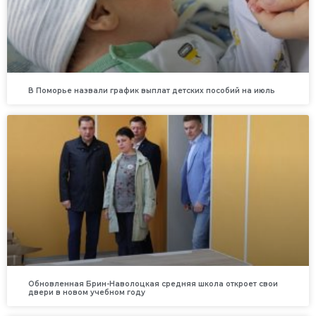
В Поморье назвали график выплат детских пособий на июль
Обновленная Брин-Наволоцкая средняя школа откроет свои
двери в новом учебном году