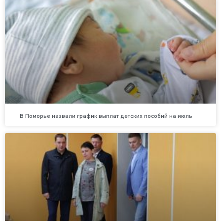
В Поморье назвали график выплат детских пособий на июль