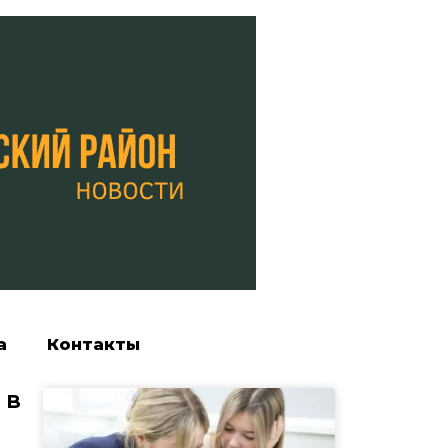
а
Контакты
 в