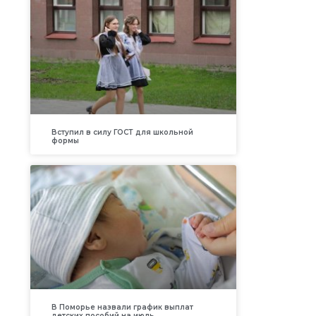
Вступил в силу ГОСТ для школьной
формы
В Поморье назвали график выплат
детских пособий на июль