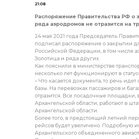
21:08
Распоряжение Правительства РФ о 
ряда аэродромов не отразится на т
24 мая 2021 года Председатель Прав
подписал распоряжение о закрытии д
Российской Федерации, в том числе а
Золотица и ряда других.
Как пояснили в министерстве транспо
несколько лет функционируют в стату
– Что касается документа, то речь ид
базы. На перевозках пассажиров и баг
отразится. Все посадочные площадки, 
Архангельской области, работают в шт
Архангельской области.
Более того, в предстоящий летний пе
рейсов будет увеличено. Подробную и
Архангельского объединенного авиаот