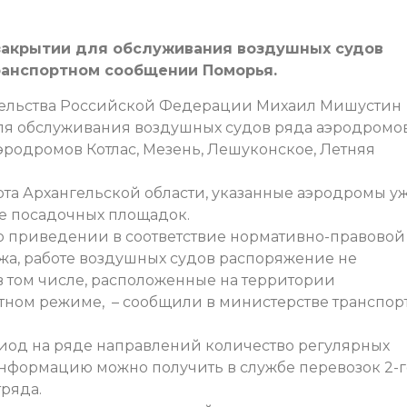
закрытии для обслуживания воздушных судов
ранспортном сообщении Поморья.
ительства Российской Федерации Михаил Мишустин
ля обслуживания воздушных судов ряда аэродромо
эродромов Котлас, Мезень, Лешуконское, Летняя
рта Архангельской области, указанные аэродромы у
се посадочных площадок.
ет о приведении в соответствие нормативно-правовой
ажа, работе воздушных судов распоряжение не
в том числе, расположенные на территории
атном режиме, – сообщили в министерстве транспор
риод на ряде направлений количество регулярных
нформацию можно получить в службе перевозок 2-г
ряда.