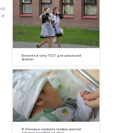
на
 и
Вступил в силу ГОСТ для школьной
формы
В Поморье назвали график выплат
детских пособий на июль