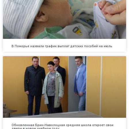
В Поморье назвали график выплат детских пособий на июль
Обновленная Брин-Наволоцкая средняя школа откроет свои
двери в новом учебном году