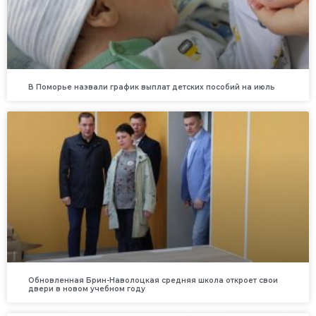
В Поморье назвали график выплат детских пособий на июль
Обновленная Брин-Наволоцкая средняя школа откроет свои
двери в новом учебном году