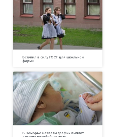
Вступил в силу ГОСТ для школьной
формы
В Поморье назвали график выплат
детских пособий на июль