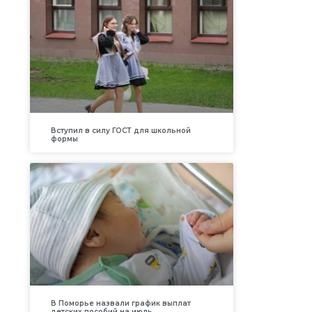
Вступил в силу ГОСТ для школьной
формы
В Поморье назвали график выплат
детских пособий на июль