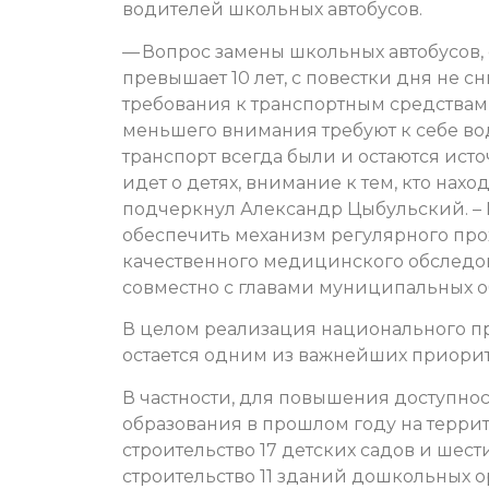
водителей школьных автобусов.
— Вопрос замены школьных автобусов,
превышает 10 лет, с повестки дня не 
требования к транспортным средствам 
меньшего внимания требуют к себе во
транспорт всегда были и остаются ист
идет о детях, внимание к тем, кто нах
подчеркнул Александр Цыбульский. – 
обеспечить механизм регулярного пр
качественного медицинского обследов
совместно с главами муниципальных о
В целом реализация национального п
остается одним из важнейших приорит
В частности, для повышения доступно
образования в прошлом году на терри
строительство 17 детских садов и шест
строительство 11 зданий дошкольных ор