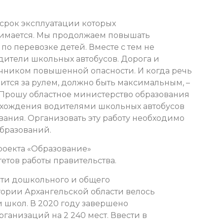
 срок эксплуатации которых
снимается. Мы продолжаем повышать
по перевозке детей. Вместе с тем не
дители школьных автобусов. Дорога и
очником повышенной опасности. И когда речь
одится за рулем, должно быть максимальным, –
Прошу областное министерство образования
охождения водителями школьных автобусов
ания. Организовать эту работу необходимо
бразований.
роекта «Образование»
етов работы правительства.
сти дошкольного и общего
тории Архангельской области велось
и школ. В 2020 году завершено
ганизаций на 2 240 мест. Ввести в