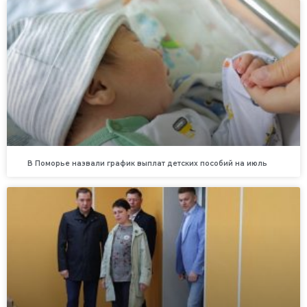
В Поморье назвали график выплат детских пособий на июль