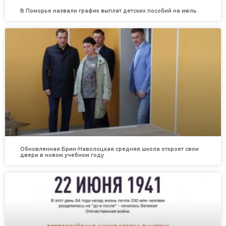
В Поморье назвали график выплат детских пособий на июль
Обновленная Брин-Наволоцкая средняя школа откроет свои
двери в новом учебном году