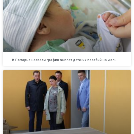
В Поморье назвали график выплат детских пособий на июль