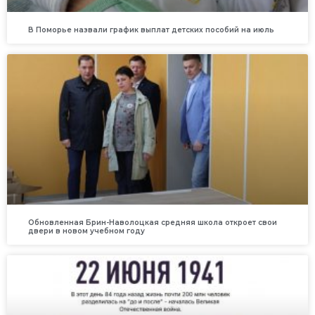
В Поморье назвали график выплат детских пособий на июль
Обновленная Брин-Наволоцкая средняя школа откроет свои
двери в новом учебном году