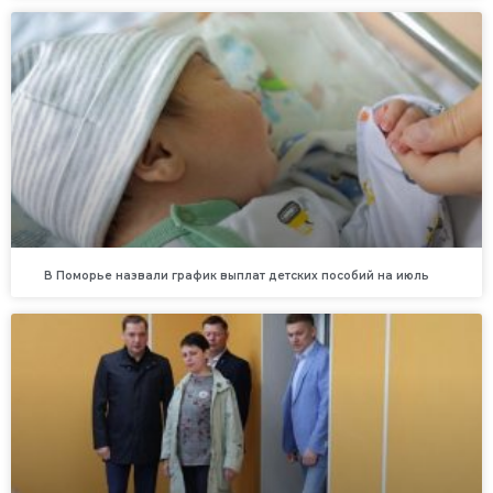
В Поморье назвали график выплат детских пособий на июль