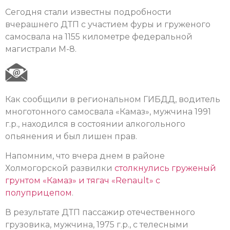
Сегодня стали известны подробности
вчерашнего ДТП с участием фуры и груженого
самосвала на 1155 километре федеральной
магистрали М-8.
Как сообщили в региональном ГИБДД, водитель
многотонного самосвала «Камаз», мужчина 1991
г.р., находился в состоянии алкогольного
опьянения и был лишен прав.
Напомним, что вчера днем в районе
Холмогорской развилки
столкнулись
груженый
грунтом «Камаз» и тягач «Renault» с
полуприцепом
.
В результате ДТП пассажир отечественного
грузовика, мужчина, 1975 г.р., с телесными