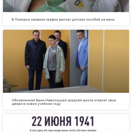
В Поморье назвали график выплат детских пособий на июль
Обновленная Брин-Наволоцкая средняя школа откроет свои
двери в новом учебном году