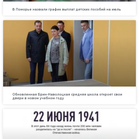
В Поморье назвали график выплат детских пособий на июль
Обновленная Брин-Наволоцкая средняя школа откроет свои
двери в новом учебном году