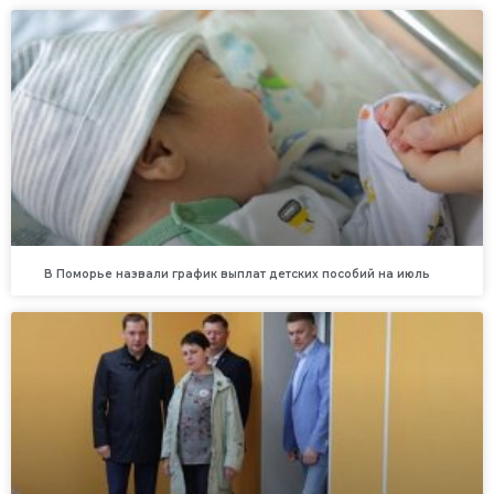
В Поморье назвали график выплат детских пособий на июль