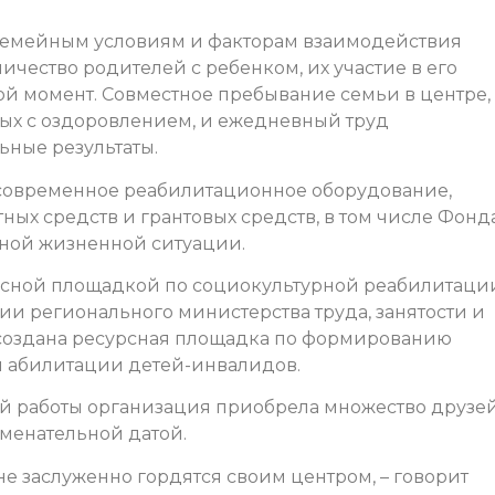
 семейным условиям и факторам взаимодействия
чество родителей с ребенком, их участие в его
ой момент. Совместное пребывание семьи в центре,
ных с оздоровлением, и ежедневный труд
ьные результаты.
современное реабилитационное оборудование,
ных средств и грантовых средств, в том числе Фонд
дной жизненной ситуации.
сурсной площадкой по социокультурной реабилитаци
гии регионального министерства труда, занятости и
 создана ресурсная площадка по формированию
 абилитации детей-инвалидов.
ой работы организация приобрела множество друзе
аменательной датой.
е заслуженно гордятся своим центром, – говорит