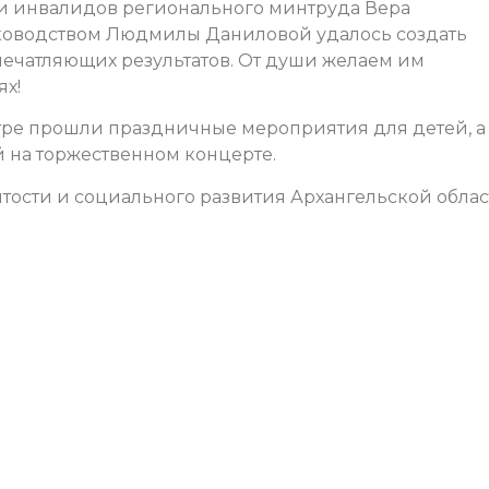
 и инвалидов регионального минтруда Вера
уководством Людмилы Даниловой удалось создать
ечатляющих результатов. От души желаем им
ях!
тре прошли праздничные мероприятия для детей, а
й на торжественном концерте.
ятости и социального развития Архангельской обла