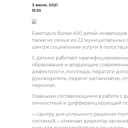
3 июня, 2021
15:33
Ежегодно более 400 детей-инвалидов 
также их семьи из 22 муниципальных 
центре социальные услуги в полустац
С детьми работают квалифицированны
образование и владеющие современным
дефектологи, логопеды, педагоги доп
руководитель, педагог-организатор, 
персонал.
Главными составляющими в работе с 
личностный и дифференцирующий под
— Центру для успешного решения пост
системой, – отмечает директор органи
мир для взаимодействия с социумом.