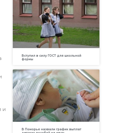
Вступил в силу ГОСТ для школьной
а
формы
и
й и
В Поморье назвали график выплат
детских пособий на июль