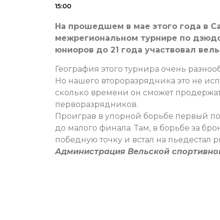
15:00
На прошедшем в мае этого года в С
межрегиональном турнире по дзюдо
юниоров до 21 года участвовал вел
География этого турнира очень разноо
Но нашего второразрядника это не испуг
сколько времени он сможет продержат
перворазрядников.
Проиграв в упорной борьбе первый по
до малого финала. Там, в борьбе за б
победную точку и встал на пьедестал 
Администрация Вельской спортивн