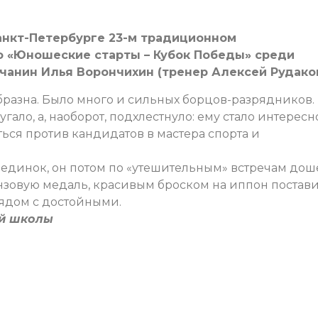
анкт-Петербурге 23-м традиционном
 «Юношеские старты – Кубок Победы» среди
ьчанин Илья Ворончихин (тренер Алексей Рудаков
бразна. Было много и сильных борцов-разрядников.
ало, а, наоборот, подхлестнуло: ему стало интересн
ься против кандидатов в мастера спорта и
единок, он потом по «утешительным» встречам дош
ронзовую медаль, красивым броском на иппон постав
рядом с достойными.
ой школы