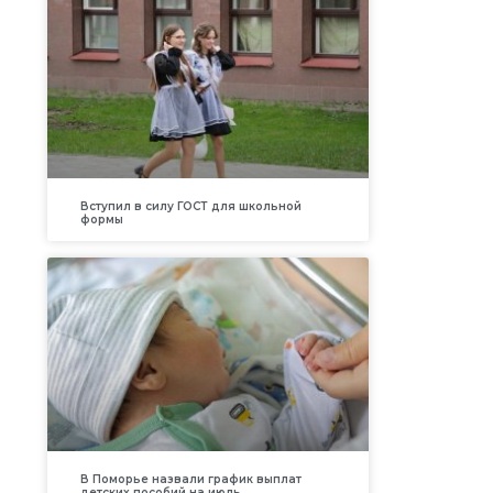
Вступил в силу ГОСТ для школьной
формы
В Поморье назвали график выплат
детских пособий на июль