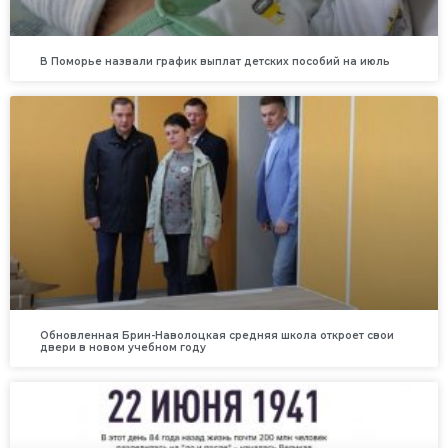
В Поморье назвали график выплат детских пособий на июль
Обновленная Брин-Наволоцкая средняя школа откроет свои
двери в новом учебном году