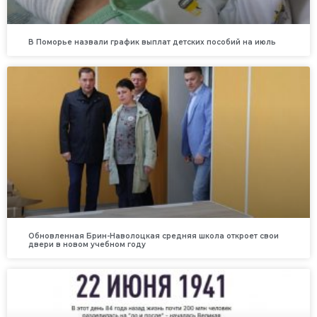
В Поморье назвали график выплат детских пособий на июль
Обновленная Брин-Наволоцкая средняя школа откроет свои
двери в новом учебном году