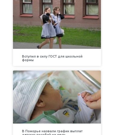
Вступил в силу ГОСТ для школьной
формы
В Поморье назвали график выплат
детских пособий на июль