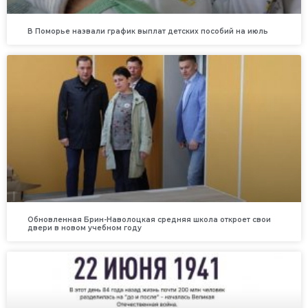
В Поморье назвали график выплат детских пособий на июль
Обновленная Брин-Наволоцкая средняя школа откроет свои
двери в новом учебном году