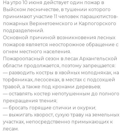
На утро 10 июня действует один пожар в
Выйском лесничестве, в тушении которого
принимают участие 11 человек парашютистов-
пожарных Верхнетоемского и Карпогорского
подразделений.
Основной причиной возникновения лесных
пожаров является неосторожное обращение с
огнем местного населения.
Пожароопасный сезон в лесах Архангельской
области продолжается, поэтому запрещается:
— разводить костры в хвойных молодняках, на
торфяниках, лесосеках, в местах с подсохшей
травой, а также под кронами деревьев;
— оставлять костер непотушенным до полного
прекращения тления;
— бросать горящие спички и окурки;
— выжигать хворост, сухую траву на земельных
участках, непосредственно примыкающих к
лесам.