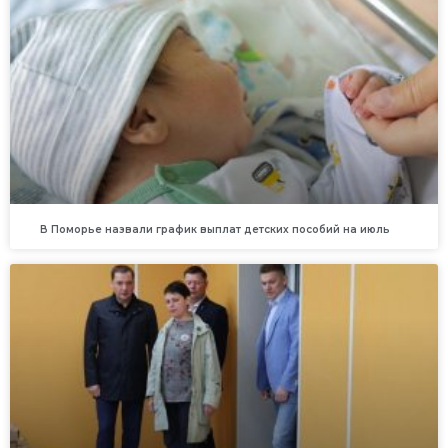
В Поморье назвали график выплат детских пособий на июль