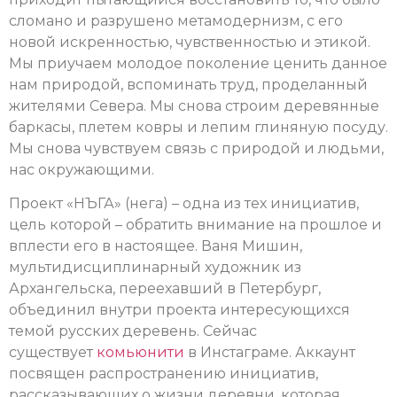
сломано и разрушено метамодернизм, с его
новой искренностью, чувственностью и этикой.
Мы приучаем молодое поколение ценить данное
нам природой, вспоминать труд, проделанный
жителями Севера. Мы снова строим деревянные
баркасы, плетем ковры и лепим глиняную посуду.
Мы снова чувствуем связь с природой и людьми,
нас окружающими.
Проект «НЪГА» (нега) – одна из тех инициатив,
цель которой – обратить внимание на прошлое и
вплести его в настоящее. Ваня Мишин,
мультидисциплинарный художник из
Архангельска, переехавший в Петербург,
объединил внутри проекта интересующихся
темой русских деревень. Сейчас
существует
комьюнити
в Инстаграме. Аккаунт
посвящен распространению инициатив,
рассказывающих о жизни деревни, которая