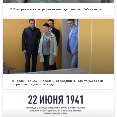
В Поморье назвали график выплат детских пособий на июль
Обновленная Брин-Наволоцкая средняя школа откроет свои
двери в новом учебном году