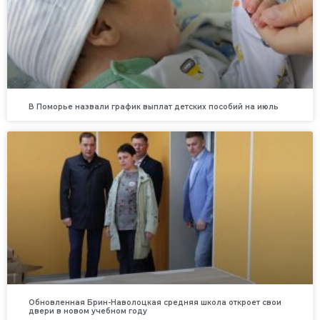
В Поморье назвали график выплат детских пособий на июль
Обновленная Брин-Наволоцкая средняя школа откроет свои
двери в новом учебном году