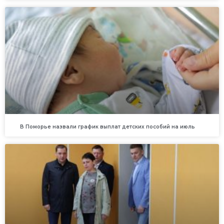
В Поморье назвали график выплат детских пособий на июль