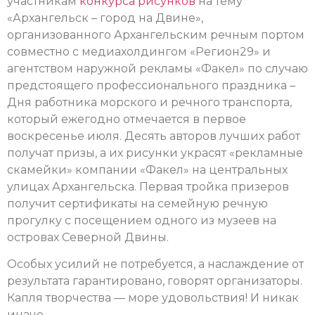
участникам
конкурса рисунков
на тему
«Архангельск – город на Двине»,
организованного Архангельским речным портом
совместно с медиахолдингом «Регион29» и
агентством наружной рекламы «Факел» по случаю
предстоящего профессионального праздника –
Дня работника морского и речного транспорта,
который ежегодно отмечается в первое
воскресенье июля. Десять авторов лучших работ
получат призы, а их рисунки украсят «рекламные
скамейки» компании «Факел» на центральных
улицах Архангельска. Первая тройка призеров
получит сертификаты на семейную речную
прогулку с посещением одного из музеев на
островах Северной Двины.
Особых усилий не потребуется, а наслаждение от
результата гарантировано, говорят организаторы.
Капля творчества — море удовольствия! И никак
иначе.