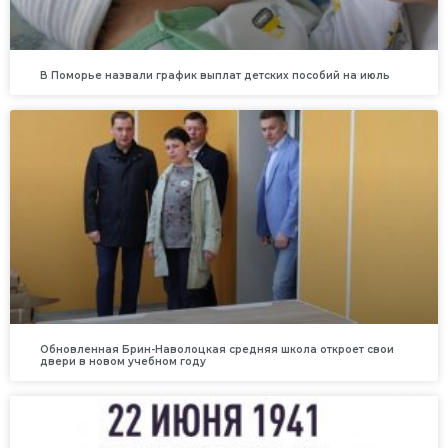
В Поморье назвали график выплат детских пособий на июль
Обновленная Брин-Наволоцкая средняя школа откроет свои
двери в новом учебном году