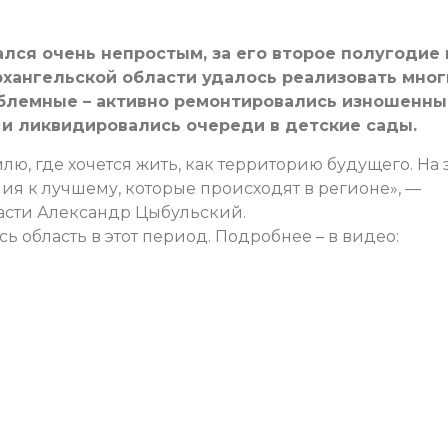
зался очень непростым, за его второе полугодие 
рхангельской области удалось реализовать мног
облемные – активно ремонтировались изношенны
 и ликвидировались очереди в детские сады.
лю, где хочется жить, как территорию будущего. На 
ия к лучшему, которые происходят в регионе», —
ласти Александр Цыбульский.
ь область в этот период. Подробнее – в видео: