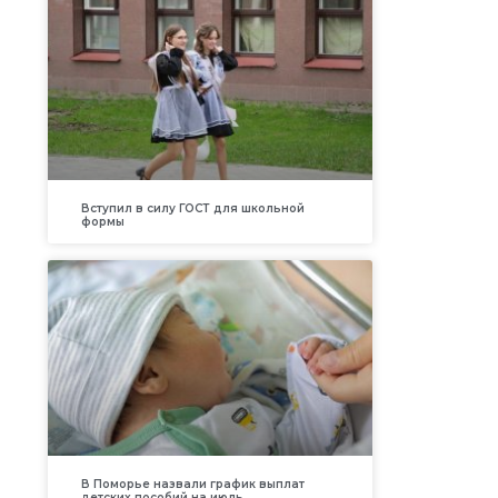
Вступил в силу ГОСТ для школьной
формы
В Поморье назвали график выплат
детских пособий на июль