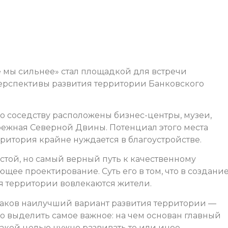
е мы сильнее» стал площадкой для встречи
перспективы развития территории Банковского
по соседству расположены бизнес-центры, музеи,
режная Северной Двины. Потенциал этого места
рритория крайне нуждается в благоустройстве.
стой, но самый верный путь к качественному
ющее проектирование. Суть его в том, что в создани
 территории вовлекаются жители.
каков наилучший вариант развития территории —
но выделить самое важное: на чем основан главный
какой целью нужно развивать то или иное