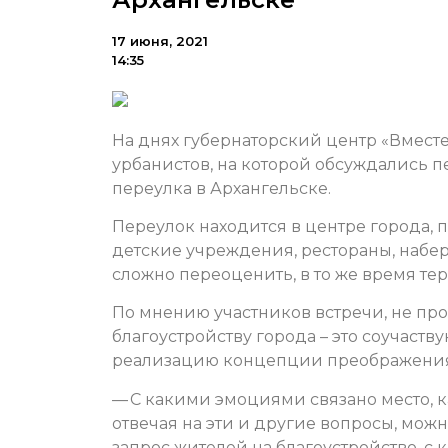
17 июня, 2021
14:35
На днях губернаторский центр «Вмест
урбанистов, на которой обсуждались 
переулка в Архангельске.
Переулок находится в центре города, 
детские учреждения, рестораны, набе
сложно переоценить, в то же время те
По мнению участников встречи, не про
благоустройству города – это соучаству
реализацию концепции преображения
— С какими эмоциями связано место, 
отвечая на эти и другие вопросы, мож
запрос жителей на благоустройство, с 