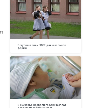
та.
Вступил в силу ГОСТ для школьной
формы
В Поморье назвали график выплат
детских пособий на июль