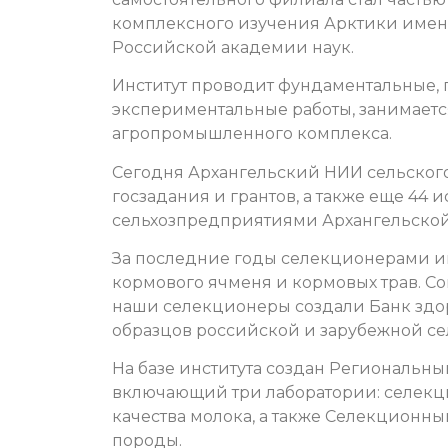
комплексного изучения Арктики имени
Российской академии наук.
Институт проводит фундаментальные,
экспериментальные работы, занимает
агропромышленного комплекса.
Сегодня Архангельский НИИ сельского 
госзадания и грантов, а также еще 44 
сельхозпредприятиями Архангельской
За последние годы селекционерами ин
кормового ячменя и кормовых трав. С
наши селекционеры создали Банк здор
образцов российской и зарубежной се
На базе института создан Региональ
включающий три лаборатории: селекц
качества молока, а также Селекцион
породы.