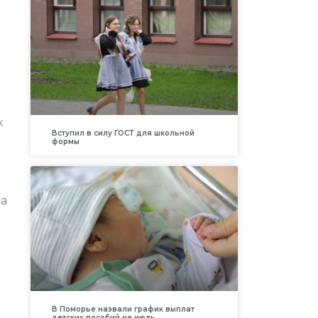
х
Вступил в силу ГОСТ для школьной
формы
ва
В Поморье назвали график выплат
детских пособий на июль