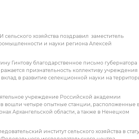
И сельского хозяйства поздравил
заместитель
промышленности и науки региона Алексей
тину Гинтову благодарственное письмо губернатора
ыражается признательность коллективу учреждения 
вклад в развитие селекционной науки на террито
стоятельное учреждение Российской академии
тав вошли четыре опытные станции, расположенные 
нах Архангельской области, а также в Ненецком
едовательский институт сельского хозяйства в стат
ю Федерального исследовательского центра