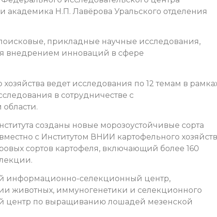
 академика Н.П. Лавёрова Уральского отделения
 поисковые, прикладные научные исследования,
ся внедрением инноваций в сфере
хозяйства ведет исследования по 12 темам в рамка
исследования в сотрудничестве с
 области.
ститута созданы новые морозоустойчивые сорта
овместно с Институтом ВНИИ картофельного хозяйст
овых сортов картофеля, включающий более 160
лекции.
ный информационно-селекционный центр,
ии животных, иммуногенетики и селекционного
ный центр по выращиванию лошадей мезенской