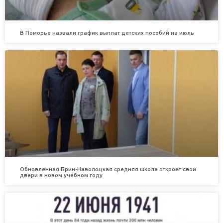
В Поморье назвали график выплат детских пособий на июль
Обновленная Брин-Наволоцкая средняя школа откроет свои
двери в новом учебном году