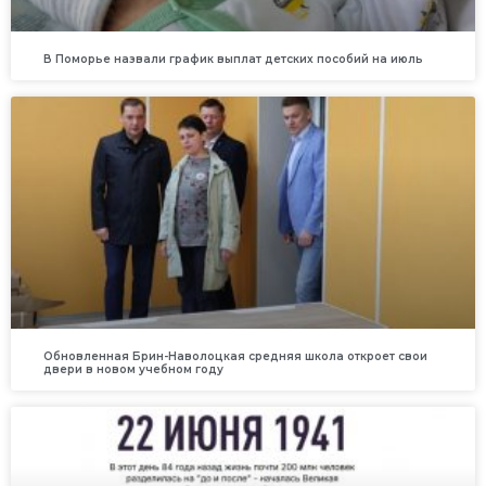
В Поморье назвали график выплат детских пособий на июль
Обновленная Брин-Наволоцкая средняя школа откроет свои
двери в новом учебном году