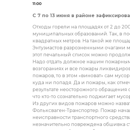
11:00
С 7 по 13 июня в районе зафиксирова
Отходы горели на площадях от 2 до 20
муниципальных образований. Так, в по
квадратных метров. На такой же площа
Энтузиастов разрозненными очагами м
этот печальный список можно продолж
Надо отдать должное нашим пожарным,
возгораниях и все пожары ликвидиров
пожаров, то в этом «виноват» сам мусо
куда ни попадя. Да и пожары, как отмеч
результате неосторожного обращения 
что кто-то сознательно поджигает мусо
Из других видов пожаров можно назва
Фольксваген-Транспортер. Пожар начал
неисправности транспортного средства
незначительно повреждена обшивка с