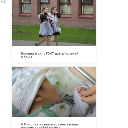
М-8
Вступил в силу ГОСТ для школьной
формы
В Поморье назвали график выплат
детских пособий на июль