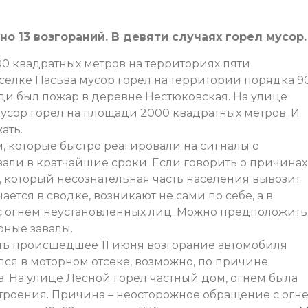
но 13 возгораний. В девяти случаях горел мусор.
00 квадратных метров на территориях пяти
селке Пасьва мусор горел на территории порядка 9
ди был пожар в деревне Нестюковская. На улице
усор горел на площади 2000 квадратных метров. И
ать.
 которые быстро реагировали на сигналы о
али в кратчайшие сроки. Если говорить о причинах
р, который несознательная часть населения вывозит
ается в сводке, возникают не сами по себе, а в
с огнем неустановленных лиц. Можно предположить
рные завалы.
ть происшедшее 11 июня возгорание автомобиля
ся в моторном отсеке, возможно, по причине
. На улице Лесной горел частный дом, огнем была
троения. Причина – неосторожное обращение с огн