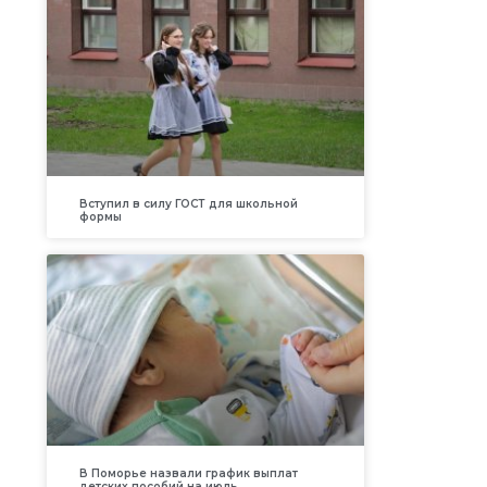
Вступил в силу ГОСТ для школьной
формы
В Поморье назвали график выплат
детских пособий на июль