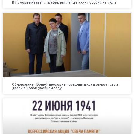
В Поморье назвали график выплат детских пособий на июль
Обновленная Брин-Наволоцкая средняя школа откроет свои
двери в новом учебном году