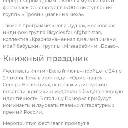
перед театром драмы начнется музыкальный
фестиваль. Он стартует в 15:00 с выступления
группы «Провинциальные меха».
Также в программе: «Поля Дудка», московская
инди-рок-группа Bicycles for Afghanistan,
коллектив «Краснознаменная дивизия имени
моей бабушки», группы «Мгзавреби» и «Браво».
Книжный праздник
Фестиваль книги «Белый июнь» пройдет с 24 по
27 июня. Тема в этом году – «Ориентация –
Север!» На лекциях, встречах и дискуссиях
писатели, критики и издатели обсудят северную
идентичность. В столицу Поморья прибудут
номинанты и лауреаты главных литературных
премий России.
Мероприятия фестиваля пройдут в