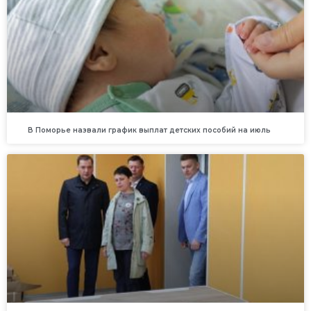
В Поморье назвали график выплат детских пособий на июль