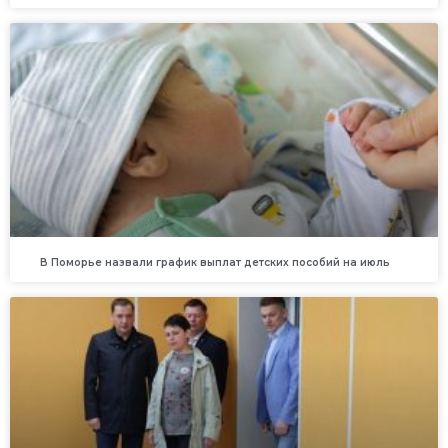
В Поморье назвали график выплат детских пособий на июль