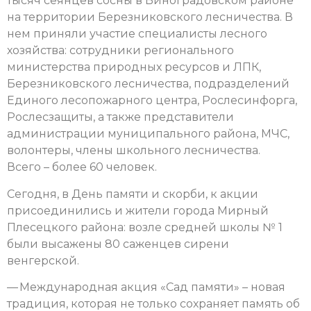
тысяч сеянцев сосны в Виноградовском районе
на территории Березниковского лесничества. В
нем приняли участие специалисты лесного
хозяйства: сотрудники регионального
министерства природных ресурсов и ЛПК,
Березниковского лесничества, подразделений
Единого лесопожарного центра, Рослесинфорга,
Рослесзащиты, а также представители
администрации муниципального района, МЧС,
волонтеры, члены школьного лесничества.
Всего – более 60 человек.
Сегодня, в День памяти и скорби, к акции
присоединились и жители города Мирный
Плесецкого района: возле средней школы № 1
были высажены 80 саженцев сирени
венгерской.
— Международная акция «Сад памяти» – новая
традиция, которая не только сохраняет память об