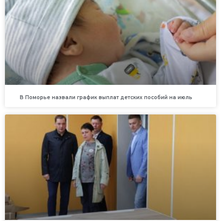
В Поморье назвали график выплат детских пособий на июль