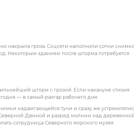
но накрыла гроза. Соцсети наполнили сотни снимко
ород. Некоторым зданиям после шторма потребуется
сильнейший шторм с грозой. Если накануне стихия
егодня — в самый разгар рабочего дня.
нимки надвигающейся тучи и сразу же устремляли
 Северной Двиной и разряд молнии над деревянно
елать сотрудница Северного морского музея.