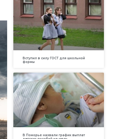
Вступил в силу ГОСТ для школьной
формы
В Поморье назвали график выплат
детских пособий на июль