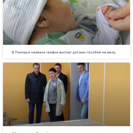
В Поморье назвали график выплат детских пособий на июль