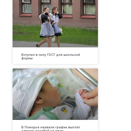
Вступил в силу ГОСТ для школьной
формы
В Поморье назвали график выплат
детских пособий на июль