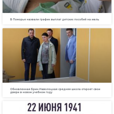
В Поморье назвали график выплат детских пособий на июль
Обновленная Брин-Наволоцкая средняя школа откроет свои
двери в новом учебном году