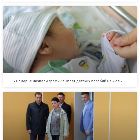
В Поморье назвали график выплат детских пособий на июль