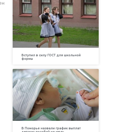
ен
Вступил в силу ГОСТ для школьной
формы
В Поморье назвали график выплат
детских пособий на июль