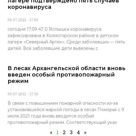
лагере подтверждено пять случаев
коронавируса
09.07.2021
17:59
сегодня 17:59 47 0 Вспышка коронавируса
зафиксирована в Холмогорском районе в детском
лагере «Северный Артек». Среди заболевших — пять
детей. Все заболевшие дети вывезены с
В лесах Архангельской области вновь
введен особый противопожарный
режим
09.07.2021
17:30
В связи с повышением пожарной опасности из-за
установившейся жаркой погоды в лесах Поморья с 9
июля 2021 года вновь вводится особый
противопожарный режим. Соответствующий указ
«
1
2
3
4
»