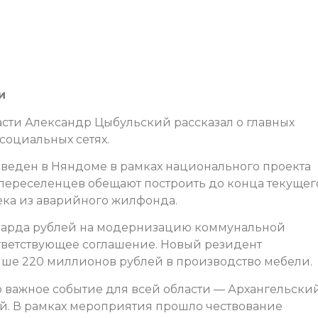
и
асти Александр Цыбульский рассказал о главных
социальных сетях.
зведен в Няндоме в рамках национального проекта
 переселенцев обещают построить до конца текущег
века из аварийного жилфонда.
лиарда рублей на модернизацию коммунальной
тветствующее соглашение. Новый резидент
ше 220 миллионов рублей в производство мебели.
 важное событие для всей области — Архангельски
й. В рамках мероприятия прошло чествование