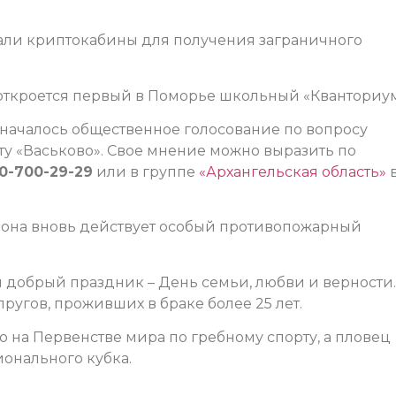
тали криптокабины для получения заграничного
 откроется первый в Поморье школьный «Кванториум
началось общественное голосование по вопросу
у «Васьково». Свое мнение можно выразить по
0-700-29-29
или в группе
«Архангельская область»
гиона вновь действует особый противопожарный
 добрый праздник – День семьи, любви и верности.
пругов, проживших в браке более 25 лет.
 на Первенстве мира по гребному спорту, а пловец
онального кубка.