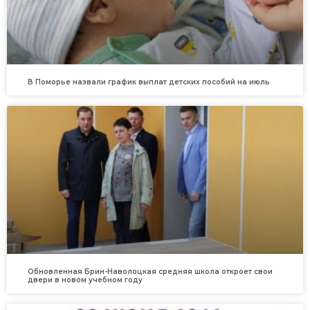
В Поморье назвали график выплат детских пособий на июль
Обновленная Брин-Наволоцкая средняя школа откроет свои
двери в новом учебном году